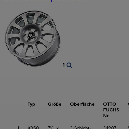
1
Typ
Größe
Oberfläche
OTTO
FUCHS
Nr.
1
X350
7½J x
3-Schicht-
34907