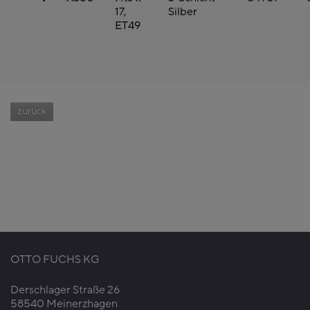
17,
Silber
ET49
zurück
OTTO FUCHS KG
Derschlager Straße 26
58540 Meinerzhagen