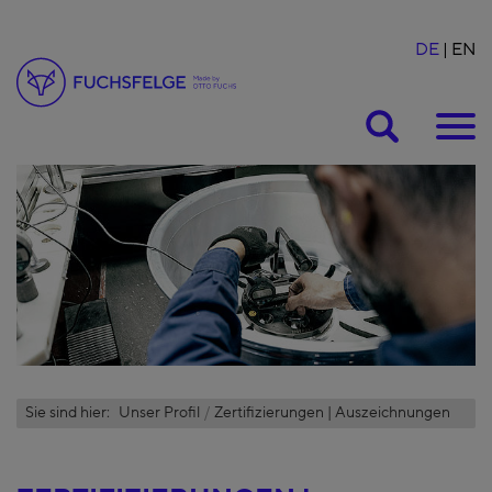
DE
EN
Suche
Sie sind hier:
Unser Profil
Zertifizierungen | Auszeichnungen