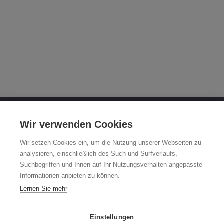
OTTO FUCHS KG
Wir verwenden Cookies
Derschlager Straße 26
Wir setzen Cookies ein, um die Nutzung unserer Webseiten zu
58540 Meinerzhagen
analysieren, einschließlich des Such und Surfverlaufs,
Suchbegriffen und Ihnen auf Ihr Nutzungsverhalten angepasste
Fuchsfelgen-Hotline +49 2354 73-317
Informationen anbieten zu können.
Mo - Fr 8:00 - 12:00 Uhr und 13:00 - 15:00 Uhr
Lernen Sie mehr
fuchsfelge@otto-fuchs.com
Einstellungen