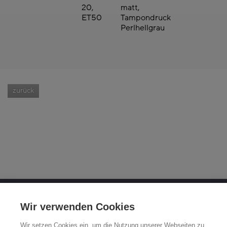
20,
matt,
ET50
Tampondruck
Perlhellgrau
zurück
OTTO FUCHS KG
Wir verwenden Cookies
Derschlager Straße 26
Wir setzen Cookies ein, um die Nutzung unserer Webseiten zu