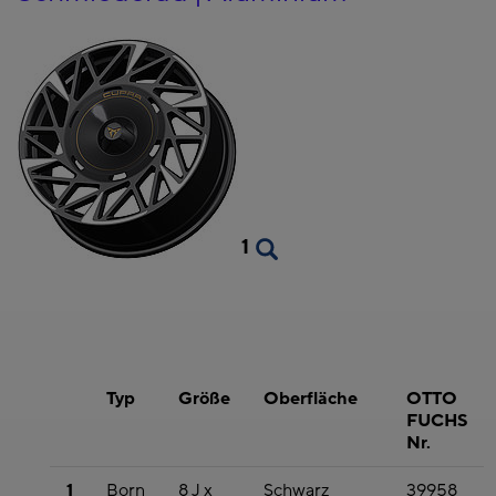
1
Typ
Größe
Oberfläche
OTTO
FUCHS
Nr.
1
Born
8 J x
Schwarz
39958