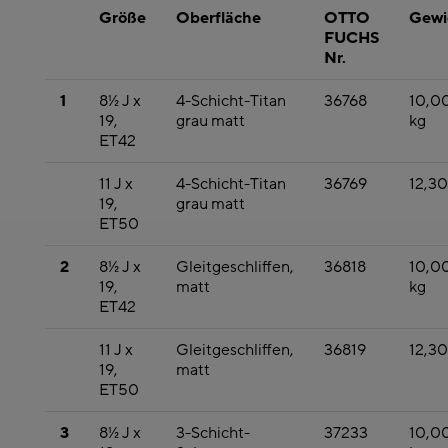
Größe
Oberfläche
OTTO
Gewi
FUCHS
Nr.
1
8½ J x
4-Schicht-Titan
36768
10,0
19,
grau matt
kg
ET42
11 J x
4-Schicht-Titan
36769
12,30
19,
grau matt
ET50
2
8½ J x
Gleitgeschliffen,
36818
10,0
19,
matt
kg
ET42
11 J x
Gleitgeschliffen,
36819
12,30
19,
matt
ET50
3
8½ J x
3-Schicht-
37233
10,0