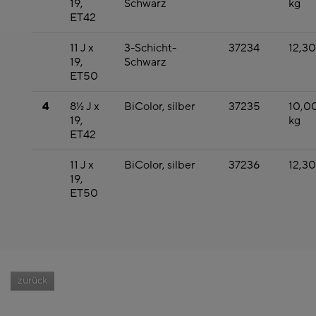
19,
Schwarz
kg
ET42
11 J x
3-Schicht-
37234
12,30
19,
Schwarz
ET50
4
8½ J x
BiColor, silber
37235
10,0
19,
kg
ET42
11 J x
BiColor, silber
37236
12,30
19,
ET50
zurück