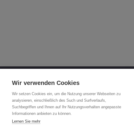
OTTO FUCHS KG
Wir verwenden Cookies
Derschlager Straße 26
Wir setzen Cookies ein, um die Nutzung unserer Webseiten zu
58540 Meinerzhagen
analysieren, einschließlich des Such und Surfverlaufs,
Suchbegriffen und Ihnen auf Ihr Nutzungsverhalten angepasste
Fuchsfelgen-Hotline +49 2354 73-317
Informationen anbieten zu können.
Mo - Fr 8:00 - 12:00 Uhr und 13:00 - 15:00 Uhr
Lernen Sie mehr
fuchsfelge@otto-fuchs.com