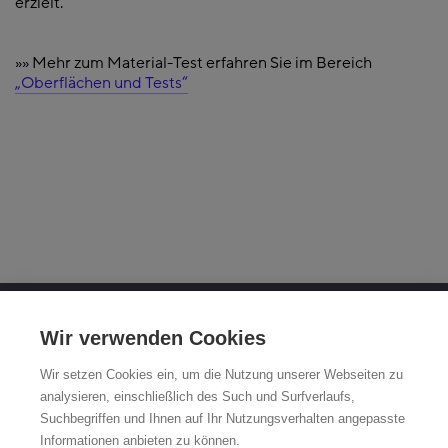
erzielt.
»» Mehr zum Material-Test erfahren Sie im Bereich
„Oberflächen und Tests“
OTTO FUCHS KG
Wir verwenden Cookies
Derschlager Straße 26
Wir setzen Cookies ein, um die Nutzung unserer Webseiten zu
58540 Meinerzhagen
analysieren, einschließlich des Such und Surfverlaufs,
Suchbegriffen und Ihnen auf Ihr Nutzungsverhalten angepasste
Fuchsfelgen-Hotline +49 2354 73-317
Informationen anbieten zu können.