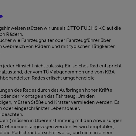
e
gshinweisen stützen wir uns als OTTO FUCHS KG auf die
on Rädern.
ucher wie Fahrzeug­halter oder Fahrzeugführer über
em Gebrauch von Rädern und mit typischen Tätigkeiten
.
 jeder Hinsicht nicht zulässig. Ein solches Rad entspricht
ginalzustand, der vom TÜV abgenom­men und vom KBA
chbehandelten Rades erlischt umgehend die
ngen des Rades durch das Aufbringen hoher Kräfte
oder der Montage an das Fahrzeug. Um den
digen, müssen Stöße und Kratzer vermieden werden. Es
en oder eingeschränkter Lebensdauer.
 beachten.
nden!) müssen in Übereinstimmung mit den Anweisungen
n Drehmoment angezogen werden. Es wird empfohlen,
die Radschrauben schrittweise, und nicht in einem