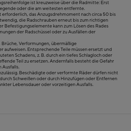
ngsreihenfolge ist kreuzweise über die Radmitte: Erst
iegende oder die am weitesten entfernte.
 erforderlich, das Anzugsdrehmoment nach circa 50 bis
otwendig, die Radschrauben erneut bis zum richtigen
der Befestigungselemente kann zum Lösen des Rades
mungen der Radschüssel oder zu Ausfällen der
se, Brüche, Verfor­mungen, übermäßige
r aufweisen. Entsprechende Teile müssen ersetzt und
uteten Schadens, z. B. durch ein tiefes Schlagloch oder
effende Teil zu ersetzen. Andernfalls besteht die Gefahr
 Ausfalls.
zulässig. Beschä­digte oder verformte Räder dürfen nicht
h durch Schweißen oder durch Hinzufügen oder Entfernen
nk­ter Lebensdauer oder vorzeitigen Ausfalls.