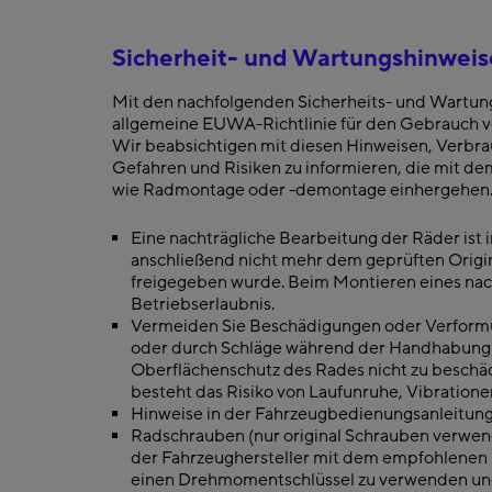
Sicherheit- und Wartungshinweis
Mit den nachfolgenden Sicherheits- und Wartun
allgemeine EUWA-Richtlinie für den Gebrauch v
Wir beabsichtigen mit diesen Hinweisen, Verbra
Gefahren und Risiken zu informie­ren, die mit d
wie Radmontage oder -demontage einhergehen
Eine nachträgliche Bearbeitung der Räder ist in
anschließend nicht mehr dem geprüften Ori
freigegeben wurde. Beim Montieren eines na
Betriebserlaub­nis.
Vermeiden Sie Beschädigungen oder Verformu
oder durch Schläge während der Handhabung 
Oberflächenschutz des Rades nicht zu beschä
besteht das Risiko von Laufun­ruhe, Vibration
Hinweise in der Fahrzeugbedienungsanleitung
Radschrauben (nur original Schrauben verwe
der Fahrzeughersteller mit dem empfohlene
einen Drehmomentschlüssel zu verwenden und 