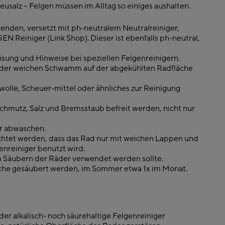
usalz – Felgen müssen im Alltag so einiges aushalten.
enden, versetzt mit ph-neutralem Neutralreiniger,
 Reiniger (Link Shop). Dieser ist ebenfalls ph-neutral,
ung und Hinweise bei speziellen Felgenreinigern.
 oder weichen Schwamm auf der abgekühlten Radfläche
lwolle, Scheuer-mittel oder ähnliches zur Reinigung
Schmutz, Salz und Bremsstaub befreit werden, nicht nur
er abwaschen.
chtet werden, dass das Rad nur mit weichen Lappen und
enreiniger benutzt wird.
m Säubern der Rä­der verwendet werden sollte.
oche gesäubert werden, im Sommer etwa 1x im Monat.
er alkalisch- noch säurehaltige Felgenreiniger