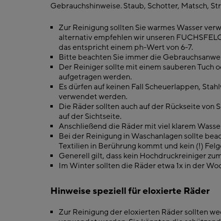
Gebrauchshinweise. Staub, Schotter, Matsch, Stre
Zur Reinigung sollten Sie warmes Wasser verw
alternativ empfehlen wir un­seren FUCHSFELGEN
das entspricht einem ph-Wert von 6-7.
Bitte beachten Sie immer die Gebrauchsanweis
Der Reiniger sollte mit einem sauberen Tuch
aufgetragen werden.
Es dürfen auf keinen Fall Scheuerlappen, Stah
verwendet werden.
Die Räder sollten auch auf der Rückseite von 
auf der Sichtseite.
Anschließend die Räder mit viel klarem Wass
Bei der Reinigung in Waschanlagen sollte bea
Textilien in Berührung kommt und kein (!) Felg
Generell gilt, dass kein Hochdruckreiniger zu
Im Winter sollten die Räder etwa 1x in der W
Hinweise speziell für eloxierte Räder
Zur Reinigung der eloxierten Räder sollten wed