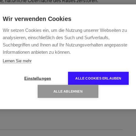
, natürliche Oberfläche des Rades zerstören.
ung bei speziel­len Felgenreinigern. Achten Sie, beim
ndere auf den Hinweis: Nicht auf blankem Aluminium oder
Wir verwenden Cookies
Wir setzen Cookies ein, um die Nutzung unserer Webseiten zu
analysieren, einschließlich des Such und Surfverlaufs,
Suchbegriffen und Ihnen auf Ihr Nutzungsverhalten angepasste
Informationen anbieten zu können.
Lernen Sie mehr
fung Ihres Fahrzeuges. Nutzen Sie diesen Moment, um
Einstellungen
ALLE COOKIES ERLAUBEN
bei ist, dass die Räder im demontierten Zustand einfacher
Reinigungsmittel auf die Bremsscheiben und -beläge
ALLE ABLEHNEN
erschmutzten Innenseiten der Räder zu säubern.
, bevor Sie mit der Reinigung beginnen.