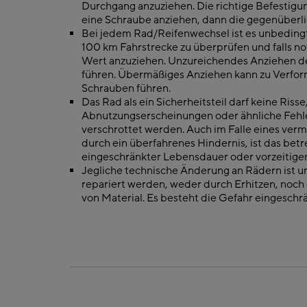
Durchgang anzu­ziehen. Die richtige Befestigu
eine Schraube anziehen, dann die gegenüber­l
Bei jedem Rad/Reifenwechsel ist es unbedingt
100 km Fahrstrecke zu überprüfen und falls n
Wert anzuziehen. Unzurei­chendes Anziehen 
führen. Übermäßiges Anziehen kann zu Verfor
Schrauben führen.
Das Rad als ein Sicherheitsteil darf keine Ris
Abnutzungserscheinungen oder ähnliche Fehle
ver­schrottet werden. Auch im Falle eines verm
durch ein überfahrenes Hin­dernis, ist das betr
eingeschränkter Lebensdauer oder vorzeitigen
Jegliche technische Änderung an Rädern ist un
repariert werden, weder durch Erhitzen, noc
von Material. Es besteht die Gefahr eingeschrä