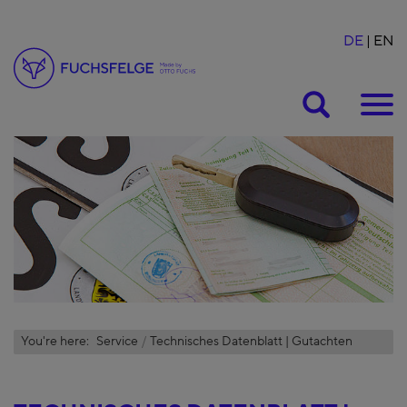
DE
EN
Suche
You're here:
Service
Technisches Datenblatt | Gutachten