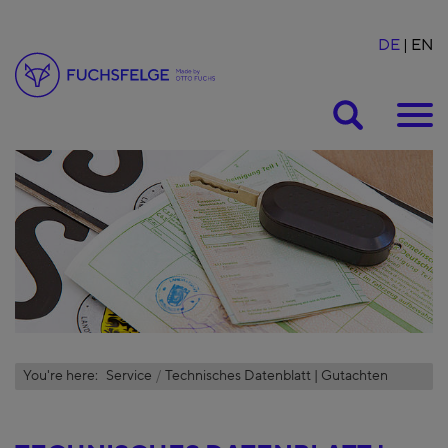
DE
EN
Suche
You're here:
Service
Technisches Datenblatt | Gutachten