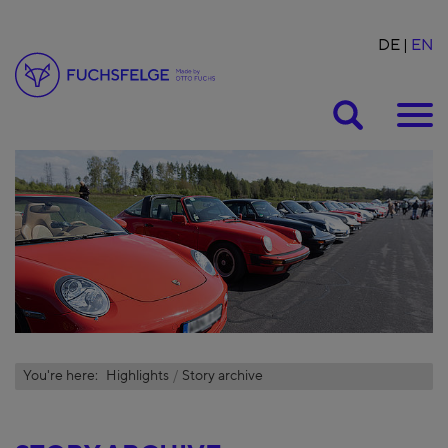
DE
EN
Suche
You're here:
Highlights
Story archive