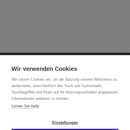
OTTO FUCHS KG
Wir verwenden Cookies
Derschlager Straße 26
Wir setzen Cookies ein, um die Nutzung unserer Webseiten zu
58540 Meinerzhagen, Germany
analysieren, einschließlich des Such und Surfverlaufs,
Suchbegriffen und Ihnen auf Ihr Nutzungsverhalten angepasste
Fuchsfelge-Hotline +49 2354 73-317
Informationen anbieten zu können.
Mo - Fr 8:00 - 12:00 a.m. and 1:00 - 3:00 p.m. (CET)
Lernen Sie mehr
fuchsfelge@otto-fuchs.com
Einstellungen