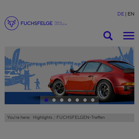
DE
EN
Suche
1
2
3
4
5
6
7
You're here:
Highlights
FUCHSFELGEN-Treffen