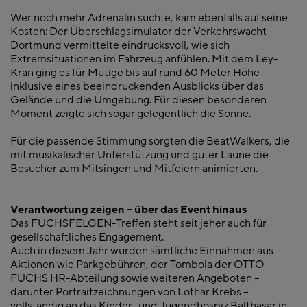
Wer noch mehr Adrenalin suchte, kam ebenfalls auf seine
Kosten: Der Überschlagsimulator der Verkehrswacht
Dortmund vermittelte eindrucksvoll, wie sich
Extremsituationen im Fahrzeug anfühlen. Mit dem Ley-
Kran ging es für Mutige bis auf rund 60 Meter Höhe –
inklusive eines beeindruckenden Ausblicks über das
Gelände und die Umgebung. Für diesen besonderen
Moment zeigte sich sogar gelegentlich die Sonne.
Für die passende Stimmung sorgten die BeatWalkers, die
mit musikalischer Unterstützung und guter Laune die
Besucher zum Mitsingen und Mitfeiern animierten.
Verantwortung zeigen – über das Event hinaus
Das FUCHSFELGEN-Treffen steht seit jeher auch für
gesellschaftliches Engagement.
Auch in diesem Jahr wurden sämtliche Einnahmen aus
Aktionen wie Parkgebühren, der Tombola der OTTO
FUCHS HR-Abteilung sowie weiteren Angeboten –
darunter Portraitzeichnungen von Lothar Krebs –
vollständig an das Kinder- und Jugendhospiz Balthasar in