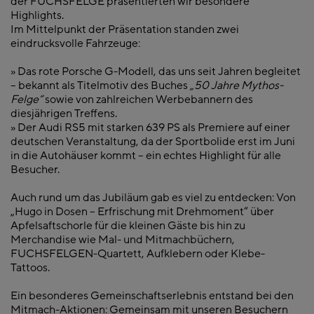
der FUCHSFELGE präsentierten wir besondere
Highlights.
Im Mittelpunkt der Präsentation standen zwei
eindrucksvolle Fahrzeuge:
» Das rote Porsche G-Modell, das uns seit Jahren begleitet
– bekannt als Titelmotiv des Buches
„50 Jahre Mythos-
Felge“
sowie von zahlreichen Werbebannern des
diesjährigen Treffens.
» Der Audi RS5 mit starken 639 PS als Premiere auf einer
deutschen Veranstaltung, da der Sportbolide erst im Juni
in die Autohäuser kommt – ein echtes Highlight für alle
Besucher.
Auch rund um das Jubiläum gab es viel zu entdecken: Von
„Hugo in Dosen – Erfrischung mit Drehmoment“ über
Apfelsaftschorle für die kleinen Gäste bis hin zu
Merchandise wie Mal- und Mitmachbüchern,
FUCHSFELGEN-Quartett, Aufklebern oder Klebe-
Tattoos.
Ein besonderes Gemeinschaftserlebnis entstand bei den
Mitmach-Aktionen: Gemeinsam mit unseren Besuchern