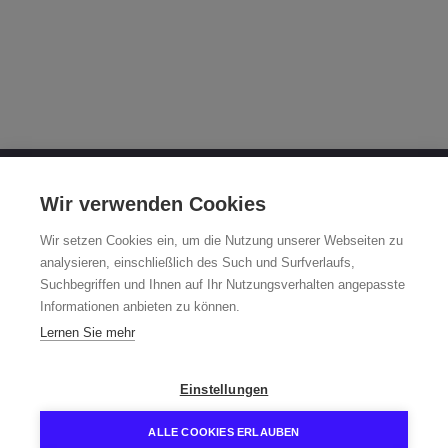
OTTO FUCHS KG
Wir verwenden Cookies
Derschlager Straße 26
Wir setzen Cookies ein, um die Nutzung unserer Webseiten zu
58540 Meinerzhagen, Germany
analysieren, einschließlich des Such und Surfverlaufs,
Suchbegriffen und Ihnen auf Ihr Nutzungsverhalten angepasste
Fuchsfelge-Hotline +49 2354 73-317
Informationen anbieten zu können.
Mo - Fr 8:00 - 12:00 a.m. and 1:00 - 3:00 p.m. (CET)
Lernen Sie mehr
fuchsfelge@otto-fuchs.com
Einstellungen
ALLE COOKIES ERLAUBEN