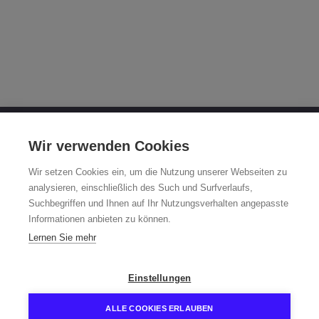
OTTO FUCHS KG
Wir verwenden Cookies
Derschlager Straße 26
Wir setzen Cookies ein, um die Nutzung unserer Webseiten zu
58540 Meinerzhagen, Germany
analysieren, einschließlich des Such und Surfverlaufs,
Suchbegriffen und Ihnen auf Ihr Nutzungsverhalten angepasste
Fuchsfelge-Hotline +49 2354 73-317
Informationen anbieten zu können.
Mo - Fr 8:00 - 12:00 a.m. and 1:00 - 3:00 p.m. (CET)
Lernen Sie mehr
fuchsfelge@otto-fuchs.com
Einstellungen
ALLE COOKIES ERLAUBEN