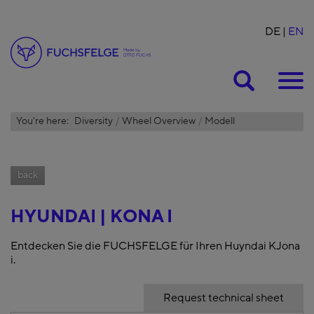
DE
EN
Suche
You're here:
Diversity
Wheel Overview
Modell
back
HYUNDAI | KONA I
Entdecken Sie die FUCHSFELGE für Ihren Huyndai KJona
i.
Request technical sheet