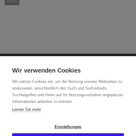
back
OTTO FUCHS KG
Wir verwenden Cookies
Derschlager Straße 26
Wir setzen Cookies ein, um die Nutzung unserer Webseiten zu
58540 Meinerzhagen, Germany
analysieren, einschließlich des Such und Surfverlaufs,
Suchbegriffen und Ihnen auf Ihr Nutzungsverhalten angepasste
Fuchsfelge-Hotline +49 2354 73-317
Informationen anbieten zu können.
Mo - Fr 8:00 - 12:00 a.m. and 1:00 - 3:00 p.m. (CET)
Lernen Sie mehr
fuchsfelge@otto-fuchs.com
Einstellungen