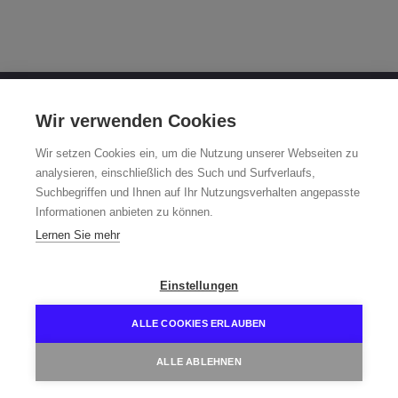
OTTO FUCHS KG
Wir verwenden Cookies
Derschlager Straße 26
Wir setzen Cookies ein, um die Nutzung unserer Webseiten zu
58540 Meinerzhagen, Germany
analysieren, einschließlich des Such und Surfverlaufs,
Suchbegriffen und Ihnen auf Ihr Nutzungsverhalten angepasste
Fuchsfelge-Hotline +49 2354 73-317
Informationen anbieten zu können.
Mo - Fr 8:00 - 12:00 a.m. and 1:00 - 3:00 p.m. (CET)
Lernen Sie mehr
fuchsfelge@otto-fuchs.com
Einstellungen
ALLE COOKIES ERLAUBEN
ALLE ABLEHNEN
Home
Contact
Data protection
Imprint