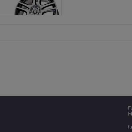
F
Mo
f