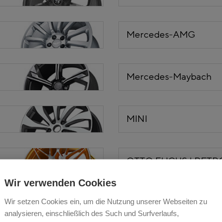
Mercedes-AMG
Mercedes-Maybach
MINI
OTTO FUCHS | RETR
Wir verwenden Cookies
Wir setzen Cookies ein, um die Nutzung unserer Webseiten zu
Porsche
analysieren, einschließlich des Such und Surfverlaufs,