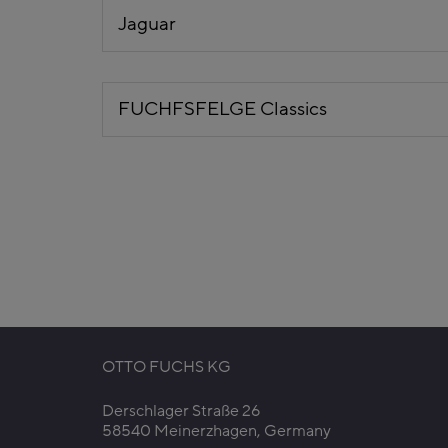
Jaguar
FUCHFSFELGE Classics
OTTO FUCHS KG
Derschlager Straße 26
58540 Meinerzhagen, Germany