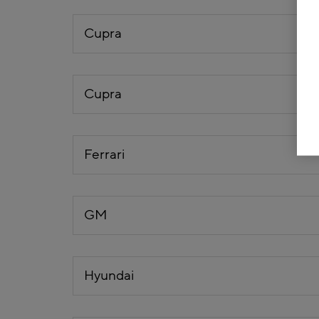
Cupra
Cupra
Ferrari
GM
Hyundai