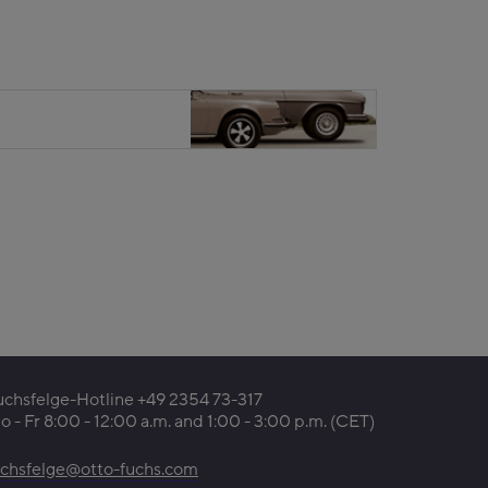
uchsfelge-Hotline +49 2354 73-317
 - Fr 8:00 - 12:00 a.m. and 1:00 - 3:00 p.m. (CET)
uchsfelge@otto-fuchs.com