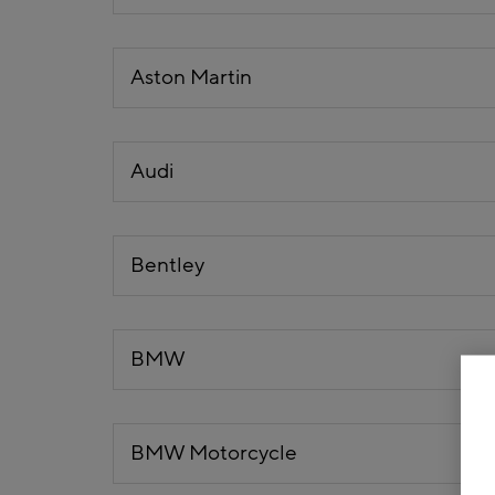
Aston Martin
Audi
Bentley
BMW
BMW Motorcycle