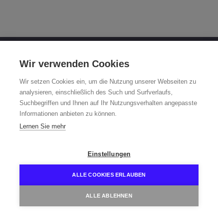
OTTO FUCHS KG
Wir verwenden Cookies
Derschlager Straße 26
Wir setzen Cookies ein, um die Nutzung unserer Webseiten zu
58540 Meinerzhagen, Germany
analysieren, einschließlich des Such und Surfverlaufs,
Suchbegriffen und Ihnen auf Ihr Nutzungsverhalten angepasste
Fuchsfelge-Hotline +49 2354 73-317
Informationen anbieten zu können.
Mo - Fr 8:00 - 12:00 a.m. and 1:00 - 3:00 p.m. (CET)
Lernen Sie mehr
fuchsfelge@otto-fuchs.com
Einstellungen
ALLE COOKIES ERLAUBEN
ALLE ABLEHNEN
Home
Contact
Data protection
Imprint