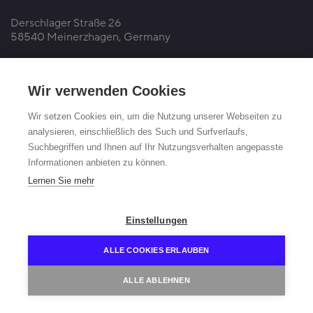
Derschlager Straße 26
58540 Meinerzhagen, Germany
Fuchsfelge-Hotline +49 2354 73-317
Mo - Fr 8:00 - 12:00 a.m. and 1:00 - 3:00 p.m. (CET)
Wir verwenden Cookies
fuchsfelge@otto-fuchs.com
Wir setzen Cookies ein, um die Nutzung unserer Webseiten zu
analysieren, einschließlich des Such und Surfverlaufs,
Suchbegriffen und Ihnen auf Ihr Nutzungsverhalten angepasste
Informationen anbieten zu können.
Lernen Sie mehr
Home
Contact
Data protection
Imprint
Einstellungen
ALLE COOKIES ERLAUBEN
ALLE ABLEHNEN