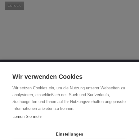
zurück
OTTO FUCHS KG
Wir verwenden Cookies
Derschlager Straße 26
Wir setzen Cookies ein, um die Nutzung unserer Webseiten zu
58540 Meinerzhagen
analysieren, einschließlich des Such und Surfverlaufs,
Suchbegriffen und Ihnen auf Ihr Nutzungsverhalten angepasste
Fuchsfelgen-Hotline +49 2354 73-317
Informationen anbieten zu können.
Mo - Fr 8:00 - 12:00 Uhr und 13:00 - 15:00 Uhr
Lernen Sie mehr
fuchsfelge@otto-fuchs.com
Einstellungen