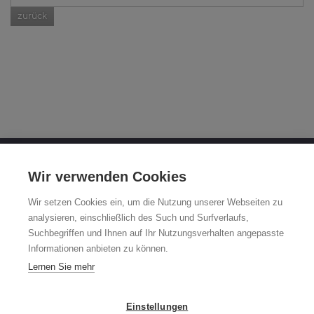
zurück
OTTO FUCHS KG
Wir verwenden Cookies
Derschlager Straße 26
Wir setzen Cookies ein, um die Nutzung unserer Webseiten zu
58540 Meinerzhagen
analysieren, einschließlich des Such und Surfverlaufs,
Suchbegriffen und Ihnen auf Ihr Nutzungsverhalten angepasste
Fuchsfelgen-Hotline +49 2354 73-317
Informationen anbieten zu können.
Mo - Fr 8:00 - 12:00 Uhr und 13:00 - 15:00 Uhr
Lernen Sie mehr
fuchsfelge@otto-fuchs.com
Einstellungen