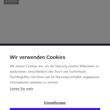
zurück
OTTO FUCHS KG
Wir verwenden Cookies
Derschlager Straße 26
Wir setzen Cookies ein, um die Nutzung unserer Webseiten zu
58540 Meinerzhagen
analysieren, einschließlich des Such und Surfverlaufs,
Suchbegriffen und Ihnen auf Ihr Nutzungsverhalten angepasste
Fuchsfelgen-Hotline +49 2354 73-317
Informationen anbieten zu können.
Mo - Fr 8:00 - 12:00 Uhr und 13:00 - 15:00 Uhr
Lernen Sie mehr
fuchsfelge@otto-fuchs.com
Einstellungen