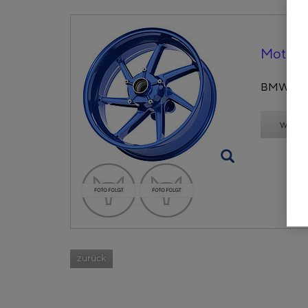
Motorr
BMW Moto
weite
zurück