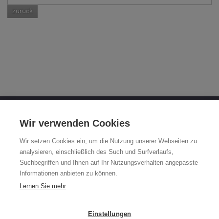
zurück
OTTO FUCHS KG
Wir verwenden Cookies
Derschlager Straße 26
Wir setzen Cookies ein, um die Nutzung unserer Webseiten zu
58540 Meinerzhagen
analysieren, einschließlich des Such und Surfverlaufs,
Suchbegriffen und Ihnen auf Ihr Nutzungsverhalten angepasste
Fuchsfelgen-Hotline +49 2354 73-317
Informationen anbieten zu können.
Mo - Fr 8:00 - 12:00 Uhr und 13:00 - 15:00 Uhr
Lernen Sie mehr
fuchsfelge@otto-fuchs.com
Einstellungen