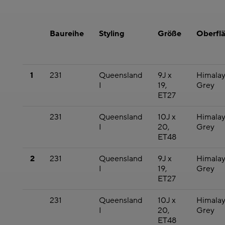
Baureihe
Styling
Größe
Oberfl
1
231
Queensland
9J x
Himala
I
19,
Grey
ET27
231
Queensland
10J x
Himala
I
20,
Grey
ET48
2
231
Queensland
9J x
Himala
I
19,
Grey
ET27
231
Queensland
10J x
Himala
I
20,
Grey
ET48