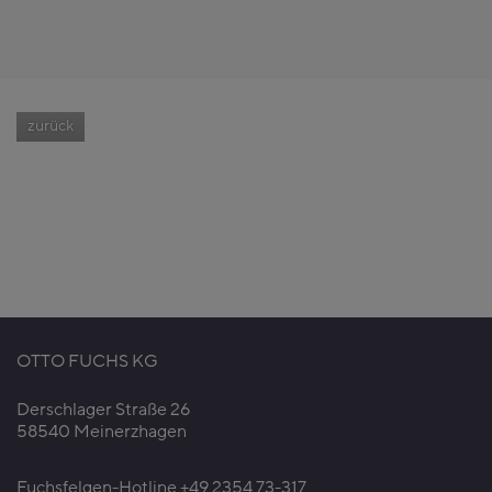
zurück
OTTO FUCHS KG
Derschlager Straße 26
58540 Meinerzhagen
Fuchsfelgen-Hotline +49 2354 73-317