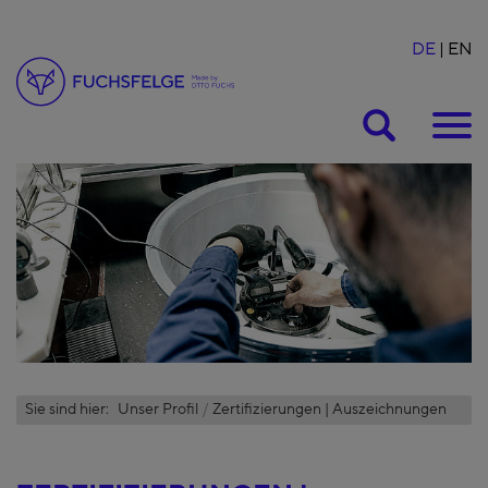
DE
EN
Suche
Sie sind hier:
Unser Profil
Zertifizierungen | Auszeichnungen