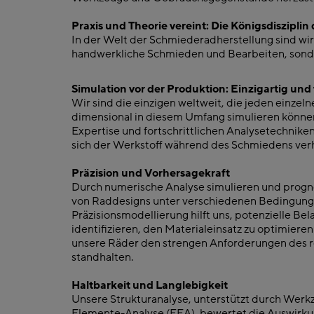
Praxis und Theorie vereint: Die Königsdiszipli
In der Welt der Schmiederadherstellung sind wir 
handwerkliche Schmieden und Bearbeiten, sonder
Simulation vor der Produktion: Einzigartig und
Wir sind die einzigen weltweit, die jeden einzel
dimensional in diesem Umfang simulieren können
Expertise und fortschrittlichen Analysetechnike
sich der Werkstoff während des Schmiedens verh
Präzision und Vorhersagekraft
Durch numerische Analyse simulieren und progno
von Raddesigns unter verschiedenen Bedingung
Präzisionsmodellierung hilft uns, potenzielle Be
identifizieren, den Materialeinsatz zu optimieren
unsere Räder den strengen Anforderungen des r
standhalten.
Haltbarkeit und Langlebigkeit
Unsere Strukturanalyse, unterstützt durch Werkz
Elemente-Analyse (FEA), bewertet die Auswirku