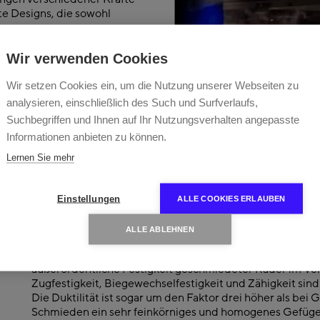
te Designs, die sowohl
iestandards entsprechen,
Wir verwenden Cookies
cherere, effizientere
ist als je zuvor.
Wir setzen Cookies ein, um die Nutzung unserer Webseiten zu
analysieren, einschließlich des Such und Surfverlaufs,
Suchbegriffen und Ihnen auf Ihr Nutzungsverhalten angepasste
cke in die Herstellung
Informationen anbieten zu können.
Lernen Sie mehr
Einstellungen
ALLE COOKIES ERLAUBEN
ALLE ABLEHNEN
TECH-FACT:
Die Umformbarkeit des Werkstoffs und die Wärmebehand
außerordentliche Festigkeit geschmiedeter Räder im Ver
Zugfestigkeit, Biegewechselfestigkeit und Zähigkeit si
Die Duktilität ist sogar um den Faktor drei höher als be
Schmieden ein sehr feinkörniges und homogenes Gefüge. 