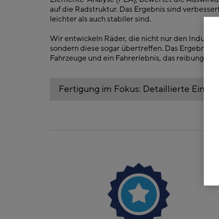
auf die Radstruktur. Das Ergebnis sind verbesser
leichter als auch stabiler sind.
Wir entwickeln Räder, die nicht nur den Industr
sondern diese sogar übertreffen. Das Ergebnis: Si
Fahrzeuge und ein Fahrerlebnis, das reibungsloser 
Fertigung im Fokus: Detaillierte Einbli