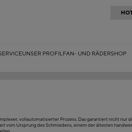
HOT
SERVICE
UNSER PROFIL
FAN- UND RÄDERSHOP
lexer, vollautomatisierter Prozess. Das garantiert nicht nur d
weit vom Ursprung des Schmiedens, einem der ältesten handwe
llen.