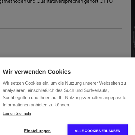
gsmethoden und Qualitätsversprechen gehört OTTO
omobilindustrie ein begehrtes Merkmal. Wir arbeiten
Wir verwenden Cookies
 integrierter Beleuchtung anbieten zu können, die den
denen Märkte entsprechen. Neben unseren technischen
Wir setzen Cookies ein, um die Nutzung unserer Webseiten zu
gnalübertragung sind wir von den neuen
analysieren, einschließlich des Such und Surfverlaufs,
ologie ermöglicht. Die Integration der Beleuchtung
Suchbegriffen und Ihnen auf Ihr Nutzungsverhalten angepasste
sche Wirkung und stellt eine spannende Möglichkeit für
 dar.
Informationen anbieten zu können.
Lernen Sie mehr
Einstellungen
ALLE COOKIES ERLAUBEN