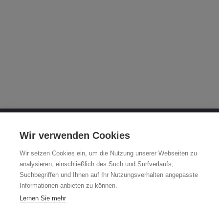
OTTO FUCHS KG
Wir verwenden Cookies
Derschlager Straße 26
Wir setzen Cookies ein, um die Nutzung unserer Webseiten zu
58540 Meinerzhagen
analysieren, einschließlich des Such und Surfverlaufs,
Suchbegriffen und Ihnen auf Ihr Nutzungsverhalten angepasste
Fuchsfelgen-Hotline +49 2354 73-317
Informationen anbieten zu können.
Mo - Fr 8:00 - 12:00 Uhr und 13:00 - 15:00 Uhr
Lernen Sie mehr
fuchsfelge@otto-fuchs.com