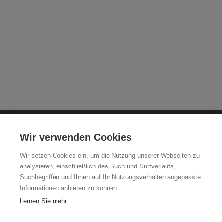
OTTO FUCHS KG
Wir verwenden Cookies
Derschlager Straße 26
Wir setzen Cookies ein, um die Nutzung unserer Webseiten zu
58540 Meinerzhagen
analysieren, einschließlich des Such und Surfverlaufs,
Suchbegriffen und Ihnen auf Ihr Nutzungsverhalten angepasste
Fuchsfelgen-Hotline +49 2354 73-317
Informationen anbieten zu können.
Mo - Fr 8:00 - 12:00 Uhr und 13:00 - 15:00 Uhr
Lernen Sie mehr
fuchsfelge@otto-fuchs.com