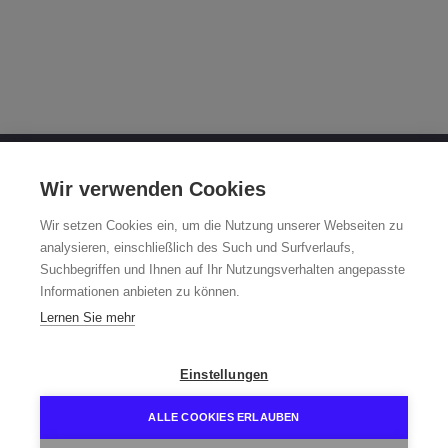
OTTO FUCHS KG
Wir verwenden Cookies
Derschlager Straße 26
Wir setzen Cookies ein, um die Nutzung unserer Webseiten zu
58540 Meinerzhagen
analysieren, einschließlich des Such und Surfverlaufs,
Suchbegriffen und Ihnen auf Ihr Nutzungsverhalten angepasste
Fuchsfelgen-Hotline +49 2354 73-317
Informationen anbieten zu können.
Mo - Fr 8:00 - 12:00 Uhr und 13:00 - 15:00 Uhr
Lernen Sie mehr
fuchsfelge@otto-fuchs.com
Einstellungen
ALLE COOKIES ERLAUBEN