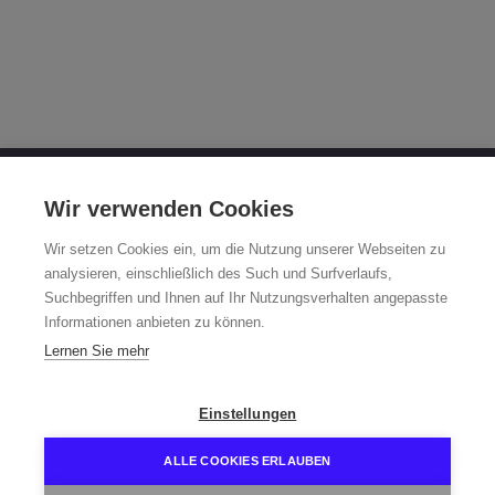
OTTO FUCHS KG
Wir verwenden Cookies
Derschlager Straße 26
Wir setzen Cookies ein, um die Nutzung unserer Webseiten zu
58540 Meinerzhagen
analysieren, einschließlich des Such und Surfverlaufs,
Suchbegriffen und Ihnen auf Ihr Nutzungsverhalten angepasste
Fuchsfelgen-Hotline +49 2354 73-317
Informationen anbieten zu können.
Mo - Fr 8:00 - 12:00 Uhr und 13:00 - 15:00 Uhr
Lernen Sie mehr
fuchsfelge@otto-fuchs.com
Einstellungen
ALLE COOKIES ERLAUBEN