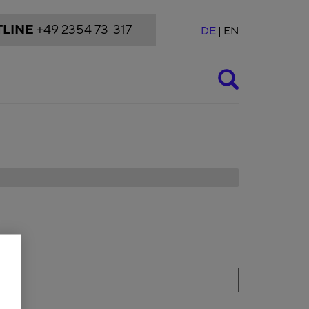
LINE
+49 2354 73-317
DE
EN
Suche