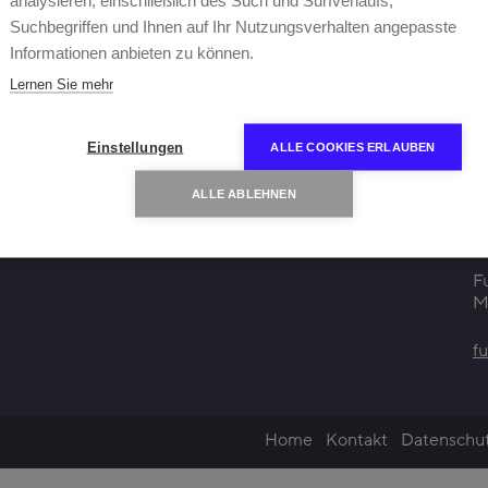
analysieren, einschließlich des Such und Surfverlaufs,
Suchbegriffen und Ihnen auf Ihr Nutzungsverhalten angepasste
Informationen anbieten zu können.
Lernen Sie mehr
Einstellungen
ALLE COOKIES ERLAUBEN
ALLE ABLEHNEN
F
M
f
Home
Kontakt
Datenschu