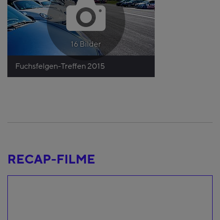
16 Bilder
Fuchsfelgen-Treffen 2015
RECAP-FILME