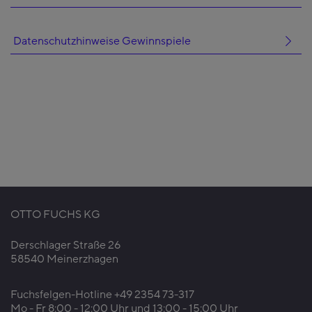
Datenschutzhinweise Gewinnspiele
OTTO FUCHS KG
Derschlager Straße 26
58540 Meinerzhagen
Fuchsfelgen-Hotline +49 2354 73-317
Mo - Fr 8:00 - 12:00 Uhr und 13:00 - 15:00 Uhr