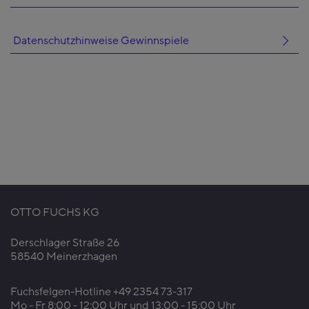
Datenschutzhinweise Gewinnspiele
OTTO FUCHS KG
Derschlager Straße 26
58540 Meinerzhagen
Fuchsfelgen-Hotline +49 2354 73-317
Mo - Fr 8:00 - 12:00 Uhr und 13:00 - 15:00 Uhr